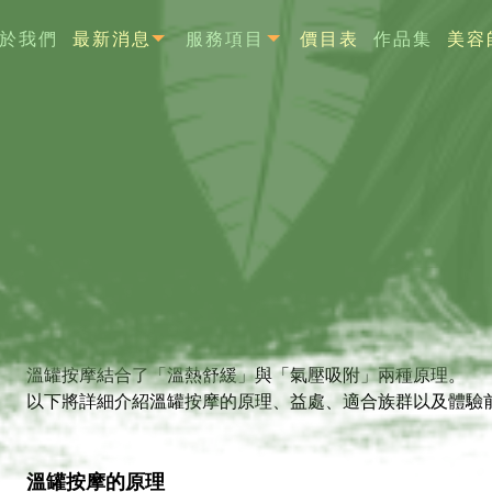
於我們
最新消息
服務項目
價目表
作品集
美容
BOUT
NEWS
SERVICE
PRICE
WORK
溫罐按摩是什麼?【桃園溫罐推
spa】
溫罐按摩結合了「溫熱舒緩」與「氣壓吸附」兩種原理。
以下將詳細介紹溫罐按摩的原理、益處、適合族群以及體驗
溫罐按摩的原理