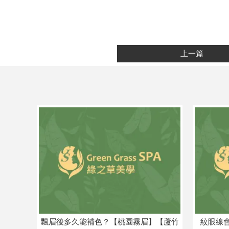
上一篇
飄眉後多久能補色？【桃園霧眉】【蘆竹
紋眼線