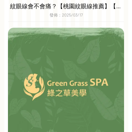
紋眼線會不會痛？【桃園紋眼線推薦】【桃
園美容spa創業】
發佈：2025/03/17