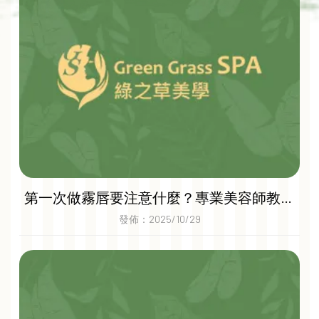
第一次做霧唇要注意什麼？專業美容師教你
術前準備｜桃園霧唇｜蘆竹區霧唇推薦
發佈：2025/10/29