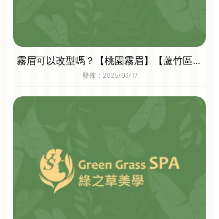
霧眉可以改型嗎？【桃園霧眉】【蘆竹區霧
眉推薦】
發佈：2025/03/17