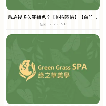
飄眉後多久能補色？【桃園霧眉】【蘆竹區
飄眉推薦】
發佈：2025/03/17