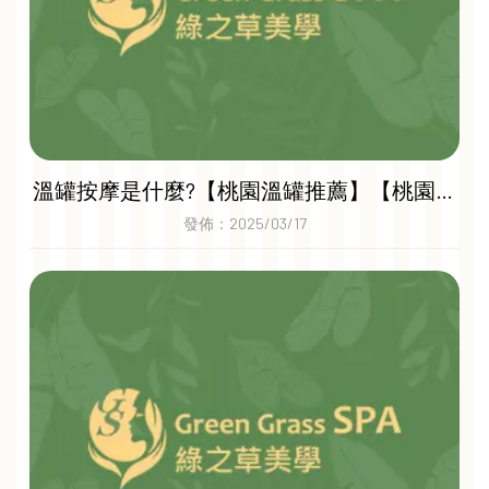
溫罐按摩是什麼?【桃園溫罐推薦】【桃園美
容spa】
發佈：2025/03/17