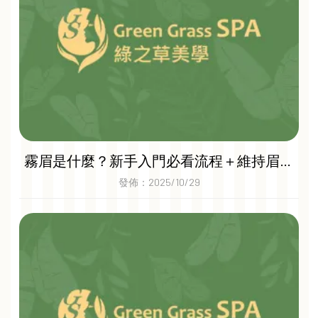
霧眉是什麼？新手入門必看流程＋維持眉型
的小技巧｜桃園霧眉推薦｜蘆竹區飄眉
發佈：2025/10/29